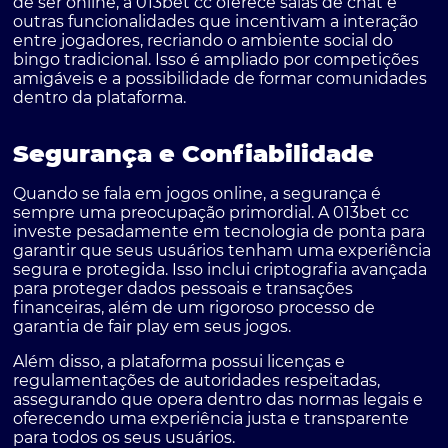
de ser online, a 013bet cc oferece salas de chat e
outras funcionalidades que incentivam a interação
entre jogadores, recriando o ambiente social do
bingo tradicional. Isso é ampliado por competições
amigáveis e a possibilidade de formar comunidades
dentro da plataforma.
Segurança e Confiabilidade
Quando se fala em jogos online, a segurança é
sempre uma preocupação primordial. A 013bet cc
investe pesadamente em tecnologia de ponta para
garantir que seus usuários tenham uma experiência
segura e protegida. Isso inclui criptografia avançada
para proteger dados pessoais e transações
financeiras, além de um rigoroso processo de
garantia de fair play em seus jogos.
Além disso, a plataforma possui licenças e
regulamentações de autoridades respeitadas,
assegurando que opera dentro das normas legais e
oferecendo uma experiência justa e transparente
para todos os seus usuários.