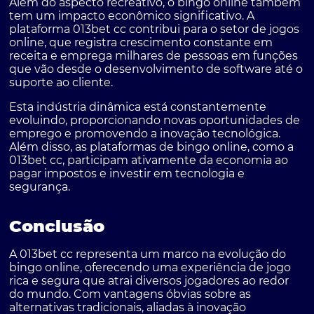
Além do aspecto recreativo, o bingo online também
tem um impacto econômico significativo. A
plataforma 013bet cc contribui para o setor de jogos
online, que registra crescimento constante em
receita e emprega milhares de pessoas em funções
que vão desde o desenvolvimento de software até o
suporte ao cliente.
Esta indústria dinâmica está constantemente
evoluindo, proporcionando novas oportunidades de
emprego e promovendo a inovação tecnológica.
Além disso, as plataformas de bingo online, como a
013bet cc, participam ativamente da economia ao
pagar impostos e investir em tecnologia e
segurança.
Conclusão
A 013bet cc representa um marco na evolução do
bingo online, oferecendo uma experiência de jogo
rica e segura que atrai diversos jogadores ao redor
do mundo. Com vantagens óbvias sobre as
alternativas tradicionais, aliadas à inovação