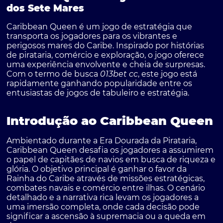
dos Sete Mares
Caribbean Queen
é um jogo de estratégia que
transporta os jogadores para os vibrantes e
perigosos mares do Caribe. Inspirado por histórias
de pirataria, comércio e exploração, o jogo oferece
uma experiência envolvente e cheia de surpresas.
Com o termo de busca
013bet cc
, este jogo está
rapidamente ganhando popularidade entre os
entusiastas de jogos de tabuleiro e estratégia.
Introdução ao Caribbean Queen
Ambientado durante a Era Dourada da Pirataria,
Caribbean Queen desafia os jogadores a assumirem
o papel de capitães de navios em busca de riqueza e
glória. O objetivo principal é ganhar o favor da
Rainha do Caribe através de missões estratégicas,
combates navais e comércio entre ilhas. O cenário
detalhado e a narrativa rica levam os jogadores a
uma imersão completa, onde cada decisão pode
significar a ascensão à supremacia ou a queda em