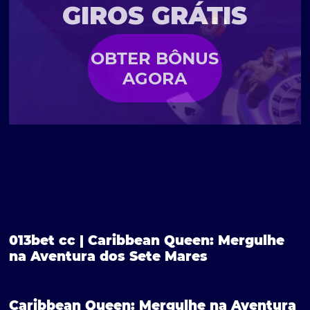
GIROS GRÁTIS
OBTER BÔNUS
AGORA
013bet cc | Caribbean Queen: Mergulhe
na Aventura dos Sete Mares
Caribbean Queen: Mergulhe na Aventura