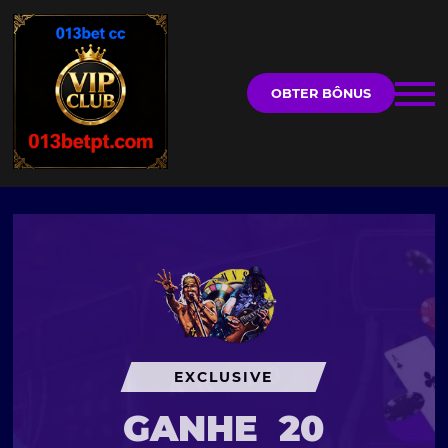
OBTER BÔNUS
EXCLUSIVE
GANHE
20