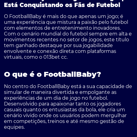
Está Conquistando os Fãs de Futebol
O
FootballBaby
é mais do que apenas um jogo; é
uma experiência que mistura a paixão pelo futebol
com elementos de entretenimento inovadores.
Com o cenário mundial do futebol sempre em alta e
movimentos recentes no setor de jogos, este título
tem ganhado destaque por sua jogabilidade
envolvente e conexão direta com plataformas
virtuais, como o
013bet cc
.
O que é o FootballBaby?
No centro do FootballBaby está a sua capacidade de
simular de maneira divertida e empolgante as
experiências de um dia de jogo no futebol.
Desenvolvido para apaixonar tanto os jogadores
casuais quanto os entusiastas da bola, ele cria um
cenário vívido onde os usuários podem mergulhar
em competições, treinos e até mesmo gestão de
equipes.