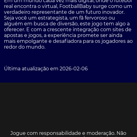
Em um mundo cada vez mais digital, onde o futebol
real encontra o virtual, FootballBaby surge como um
verdadeiro representante de um futuro inovador.
Seja você um estrategista, um fã fervoroso ou
alguém em busca de diversão, este jogo tem algo a
oferecer. E com a crescente integração com sites de
apostas e jogos, a experiência promete ser ainda
mais empolgante e desafiadora para os jogadores ao
redor do mundo.
Última atualização em 2026-02-06
Jogue com responsabilidade e moderação. Não