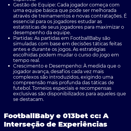
Gestão de Equipe:
Cada jogador começa com
uma equipe básica que pode ser melhorada
através de treinamentos e novas contratações. É
essencial para os jogadores estudar as
estatísticas de seus jogadores para maximizar o
desempenho da equipe.
Partidas:
As partidas em FootballBaby são
simuladas com base em decisões táticas feitas
antes e durante os jogos. As estratégias
escolhidas podem mudar o curso do jogo em
tempo real.
Crescimento e Desempenho:
À medida que o
jogador avança, desafios cada vez mais
complexos são introduzidos, exigindo uma
compreensão mais profunda das táticas de
futebol. Torneios especiais e recompensas
exclusivas são disponibilizados para aqueles que
se destacam.
FootballBaby e 013bet cc: A
Interseção de Experiências