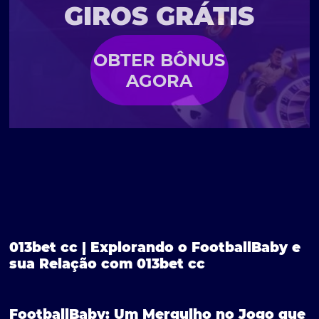
GIROS GRÁTIS
OBTER BÔNUS
AGORA
013bet cc | Explorando o FootballBaby e
sua Relação com 013bet cc
FootballBaby: Um Mergulho no Jogo que