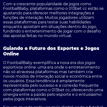
Com a crescente popularidade de jogos como
FootballBaby, plataformas como o 013bet cc estão se
ajustando para oferecer melhores integrações e
funções de interação. Muitos jogadores utilizam
essas plataformas para testar suas habilidades
enquanto apostam em situações dentro do jogo,
fundindo o entretenimento de jogar com o desafio
das apostas feitas no mundo virtual.
Guiando o Futuro dos Esportes e Jogos
Online
O FootballBaby exemplifica a nova era dos jogos
esportivos online: uma era onde o entretenimento
não só atravessa plataformas mas também cria
novos modos de interação social e econômica entre
os usuários. Essa tendência é amplamente
representada pelo sucesso e a conexão frequente
com plataformas como o 013bet cc, oferecendo uma
sinergia entre a paixão pelo esporte e o entusiasmo
pelos jogos interativos.