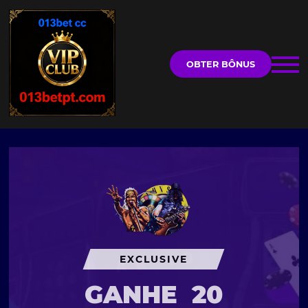
OBTER BÔNUS
EXCLUSIVE
GANHE
20