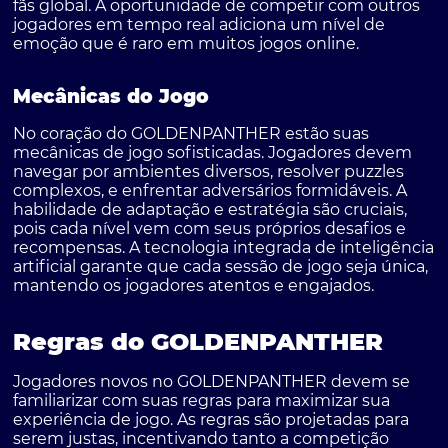
fãs global. A oportunidade de competir com outros
jogadores em tempo real adiciona um nível de
emoção que é raro em muitos jogos online.
Mecânicas do Jogo
No coração do GOLDENPANTHER estão suas
mecânicas de jogo sofisticadas. Jogadores devem
navegar por ambientes diversos, resolver puzzles
complexos, e enfrentar adversários formidáveis. A
habilidade de adaptação e estratégia são cruciais,
pois cada nível vem com seus próprios desafios e
recompensas. A tecnologia integrada de inteligência
artificial garante que cada sessão de jogo seja única,
mantendo os jogadores atentos e engajados.
Regras do GOLDENPANTHER
Jogadores novos no GOLDENPANTHER devem se
familiarizar com suas regras para maximizar sua
experiência de jogo. As regras são projetadas para
serem justas, incentivando tanto a competição