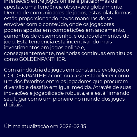
interseção entre jogos online e plataformas de
apostas, uma tendência observada globalmente.
Dentro de comunidades de jogos, estas plataformas
estão proporcionando novas maneiras de se
envolver com o conteúdo, onde os jogadores
podem apostar em competições em andamento,
aumentos de desempenho, e outros elementos do
jogo. Esta tendência está incentivando mais
investimentos em jogos online e,
consequentemente, melhorias contínuas em títulos
como GOLDENPANTHER.
Com a indústria de jogos em constante evolução, o
GOLDENPANTHER continua a se estabelecer como
um dos favoritos entre os jogadores que procuram
diversão e desafio em igual medida. Através de suas
inovações e jogabilidade robusta, ele está firmando
seu lugar como um pioneiro no mundo dos jogos
digitais.
Última atualização em 2026-02-15