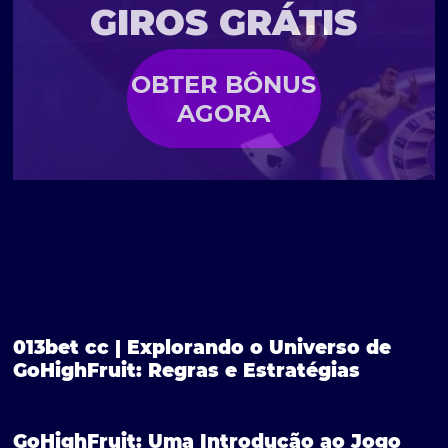
GIROS GRÁTIS
OBTER BÔNUS
AGORA
013bet cc | Explorando o Universo de
GoHighFruit: Regras e Estratégias
GoHighFruit: Uma Introdução ao Jogo