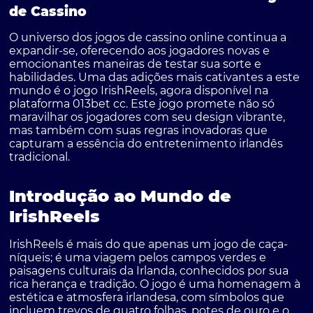
de Cassino
O universo dos jogos de cassino online continua a
expandir-se, oferecendo aos jogadores novas e
emocionantes maneiras de testar sua sorte e
habilidades. Uma das adições mais cativantes a este
mundo é o jogo
IrishReels
, agora disponível na
plataforma
013bet cc
. Este jogo promete não só
maravilhar os jogadores com seu design vibrante,
mas também com suas regras inovadoras que
capturam a essência do entretenimento irlandês
tradicional.
Introdução ao Mundo de
IrishReels
IrishReels é mais do que apenas um jogo de caça-
níqueis; é uma viagem pelos campos verdes e
paisagens culturais da Irlanda, conhecidos por sua
rica herança e tradição. O jogo é uma homenagem à
estética e atmosfera irlandesa, com símbolos que
incluem trevos de quatro folhas, potes de ouro e o