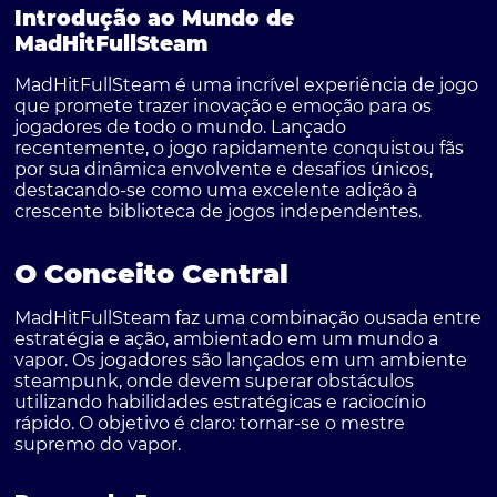
Introdução ao Mundo de
MadHitFullSteam
MadHitFullSteam é uma incrível experiência de jogo
que promete trazer inovação e emoção para os
jogadores de todo o mundo. Lançado
recentemente, o jogo rapidamente conquistou fãs
por sua dinâmica envolvente e desafios únicos,
destacando-se como uma excelente adição à
crescente biblioteca de jogos independentes.
O Conceito Central
MadHitFullSteam faz uma combinação ousada entre
estratégia e ação, ambientado em um mundo a
vapor. Os jogadores são lançados em um ambiente
steampunk, onde devem superar obstáculos
utilizando habilidades estratégicas e raciocínio
rápido. O objetivo é claro: tornar-se o mestre
supremo do vapor.