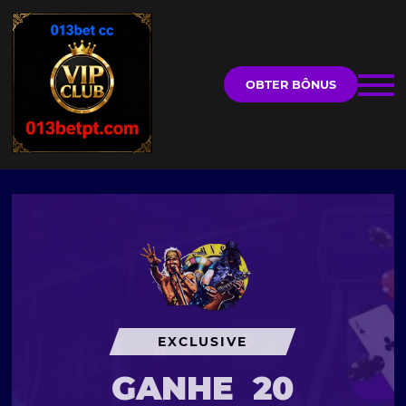
OBTER BÔNUS
EXCLUSIVE
GANHE
20