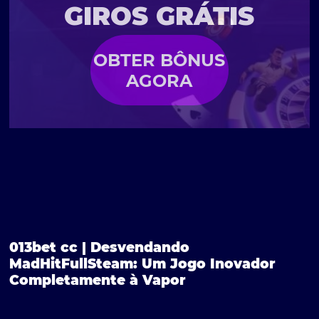
GIROS GRÁTIS
OBTER BÔNUS
AGORA
013bet cc | Desvendando
MadHitFullSteam: Um Jogo Inovador
Completamente à Vapor