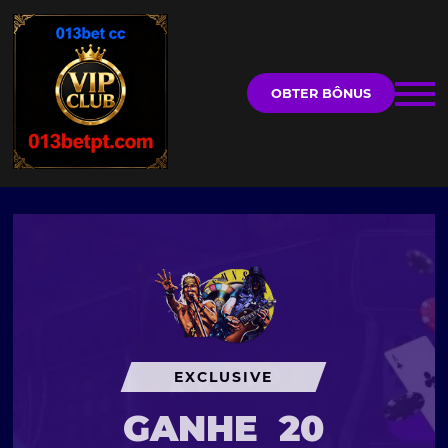
OBTER BÔNUS
EXCLUSIVE
GANHE
20