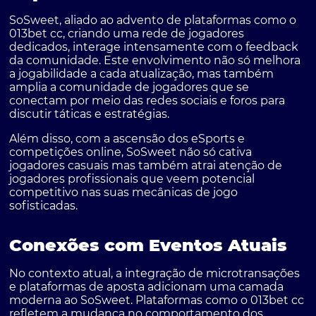
SoSweet, aliado ao advento de plataformas como o
013bet cc, criando uma rede de jogadores
dedicados, interage intensamente com o feedback
da comunidade. Este envolvimento não só melhora
a jogabilidade a cada atualização, mas também
amplia a comunidade de jogadores que se
conectam por meio das redes sociais e foros para
discutir táticas e estratégias.
Além disso, com a ascensão dos eSports e
competições online, SoSweet não só cativa
jogadores casuais mas também atrai atenção de
jogadores profissionais que veem potencial
competitivo nas suas mecânicas de jogo
sofisticadas.
Conexões com Eventos Atuais
No contexto atual, a integração de microtransações
e plataformas de aposta adicionam uma camada
moderna ao SoSweet. Plataformas como o 013bet cc
refletem a mudança no comportamento dos