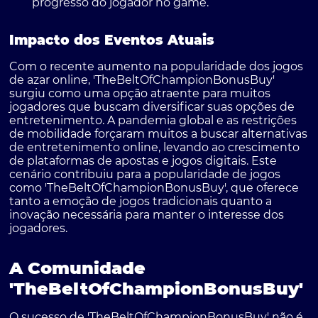
progresso do jogador no game.
Impacto dos Eventos Atuais
Com o recente aumento na popularidade dos jogos
de azar online, 'TheBeltOfChampionBonusBuy'
surgiu como uma opção atraente para muitos
jogadores que buscam diversificar suas opções de
entretenimento. A pandemia global e as restrições
de mobilidade forçaram muitos a buscar alternativas
de entretenimento online, levando ao crescimento
de plataformas de apostas e jogos digitais. Este
cenário contribuiu para a popularidade de jogos
como 'TheBeltOfChampionBonusBuy', que oferece
tanto a emoção de jogos tradicionais quanto a
inovação necessária para manter o interesse dos
jogadores.
A Comunidade
'TheBeltOfChampionBonusBuy'
O sucesso de 'TheBeltOfChampionBonusBuy' não é