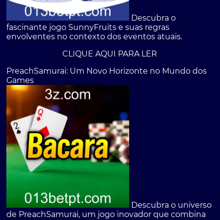
Descubra o
fascinante jogo SunnyFruits e suas regras
envolventes no contexto dos eventos atuais.
CLIQUE AQUI PARA LER
PreachSamurai: Um Novo Horizonte no Mundo dos
Games
Descubra o universo
de PreachSamurai, um jogo inovador que combina