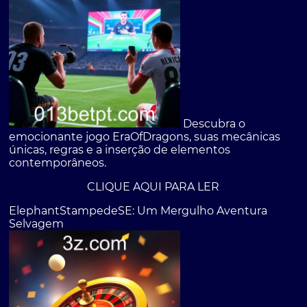
Descubra o
emocionante jogo EraOfDragons, suas mecânicas
únicas, regras e a inserção de elementos
contemporâneos.
CLIQUE AQUI PARA LER
ElephantStampedeSE: Um Mergulho Aventura
Selvagem