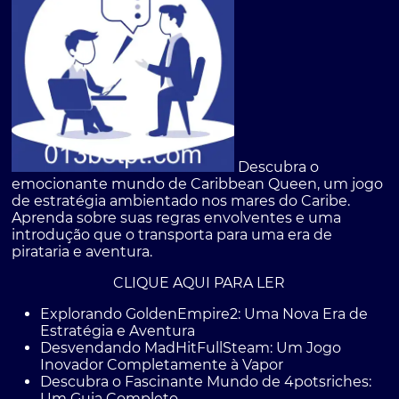
Descubra o
emocionante mundo de Caribbean Queen, um jogo
de estratégia ambientado nos mares do Caribe.
Aprenda sobre suas regras envolventes e uma
introdução que o transporta para uma era de
pirataria e aventura.
CLIQUE AQUI PARA LER
Explorando GoldenEmpire2: Uma Nova Era de
Estratégia e Aventura
Desvendando MadHitFullSteam: Um Jogo
Inovador Completamente à Vapor
Descubra o Fascinante Mundo de 4potsriches:
Um Guia Completo