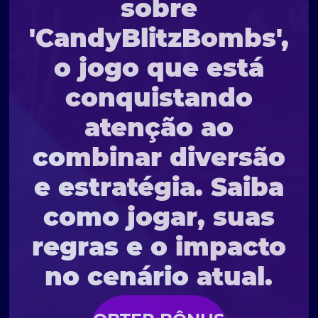
sobre
'CandyBlitzBombs',
o jogo que está
conquistando
atenção ao
combinar diversão
e estratégia. Saiba
como jogar, suas
regras e o impacto
no cenário atual.